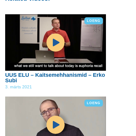
LOENG
UUS ELU – Kaitsemehhanismid – Erko
Subi
3. märts 2021
LOENG