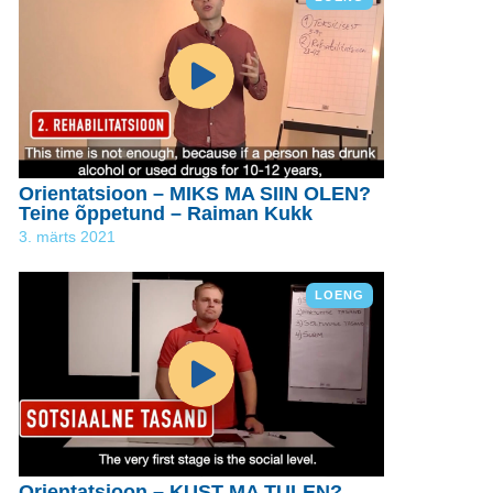
Orientatsioon – MIKS MA SIIN OLEN?
Teine õppetund – Raiman Kukk
3. märts 2021
LOENG
Orientatsioon – KUST MA TULEN?