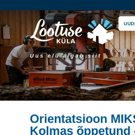
UUD
Uus elu algab siit
Orientatsioon MI
Kolmas õppetund 