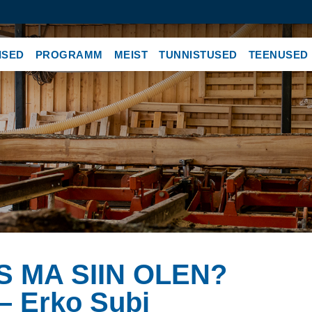
ISED
PROGRAMM
MEIST
TUNNISTUSED
TEENUSED
KS MA SIIN OLEN?
– Erko Subi