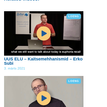
LOENG
UUS ELU – Kaitsemehhanismid – Erko
Subi
3. märts 2021
LOENG