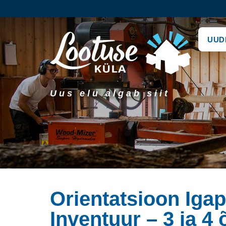
UUD
Uus elu algab siit
Orientatsioon Iga
Inventuur – 3 ja 