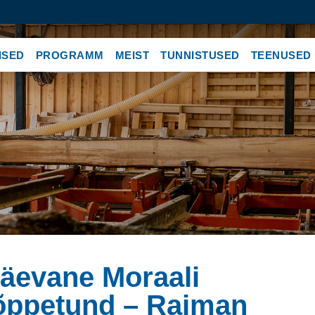
ISED
PROGRAMM
MEIST
TUNNISTUSED
TEENUSED
päevane Moraali
4 õppetund – Raiman