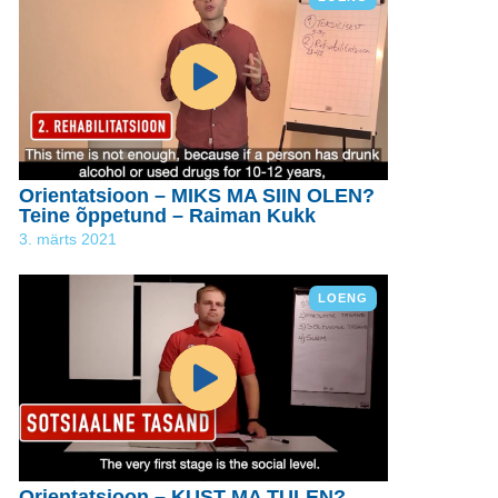
Orientatsioon – MIKS MA SIIN OLEN?
Teine õppetund – Raiman Kukk
3. märts 2021
LOENG
Orientatsioon – KUST MA TULEN?