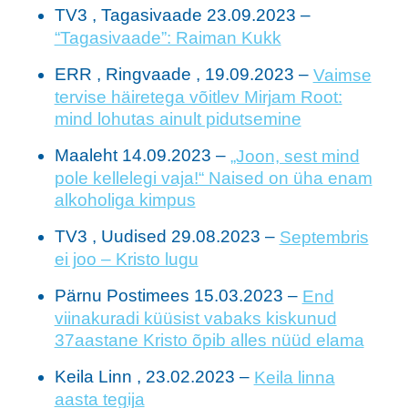
TV3 , Tagasivaade 23.09.2023 –
“Tagasivaade”: Raiman Kukk
ERR , Ringvaade , 19.09.2023 –
Vaimse
tervise häiretega võitlev Mirjam Root:
mind lohutas ainult pidutsemine
Maaleht 14.09.2023 –
„Joon, sest mind
pole kellelegi vaja!“ Naised on üha enam
alkoholiga kimpus
TV3 , Uudised 29.08.2023 –
Septembris
ei joo – Kristo lugu
Pärnu Postimees 15.03.2023 –
End
viinakuradi küüsist vabaks kiskunud
37aastane Kristo õpib alles nüüd elama
Keila Linn , 23.02.2023 –
Keila linna
aasta tegija