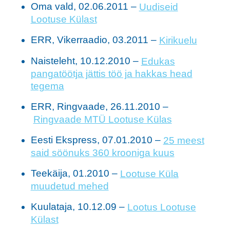
Oma vald, 02.06.2011 –
Uudiseid
Lootuse Külast
ERR, Vikerraadio, 03.2011 –
Kirikuelu
Naisteleht, 10.12.2010 –
Edukas
pangatöötja jättis töö ja hakkas head
tegema
ERR, Ringvaade, 26.11.2010 –
Ringvaade MTÜ Lootuse Külas
Eesti Ekspress, 07.01.2010 –
25 meest
said söönuks 360 krooniga kuus
Teekäija, 01.2010 –
Lootuse Küla
muudetud mehed
Kuulataja, 10.12.09 –
Lootus Lootuse
Külast