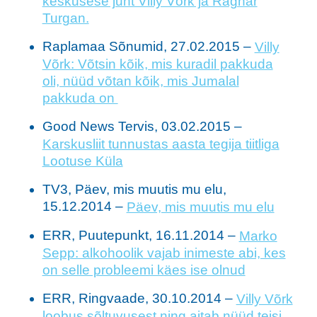
keskusese juht Villy Võrk ja Ragnar
Turgan.
Raplamaa Sõnumid, 27.02.2015 –
Villy
Võrk: Võtsin kõik, mis kuradil pakkuda
oli, nüüd võtan kõik, mis Jumalal
pakkuda on
Good News Tervis, 03.02.2015 –
Karskusliit tunnustas aasta tegija tiitliga
Lootuse Küla
​TV3, Päev, mis muutis mu elu,
15.12.2014 –
Päev, mis muutis mu elu
ERR, Puutepunkt, 16.11.2014 –
Marko
Sepp: alkohoolik vajab inimeste abi, kes
on selle probleemi käes ise olnud
ERR, Ringvaade, 30.10.2014 –
Villy Võrk
loobus sõltuvusest ning aitab nüüd teisi