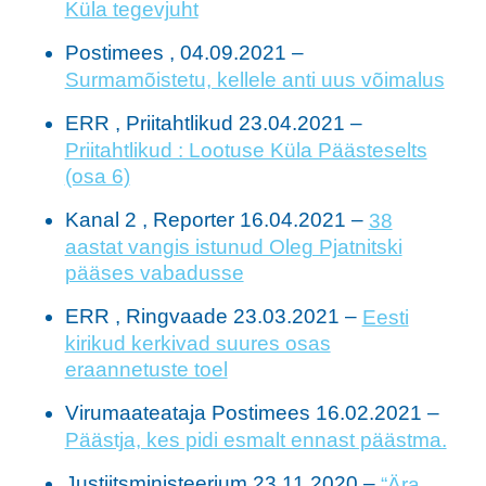
Küla tegevjuht
Postimees , 04.09.2021 –
Surmamõistetu, kellele anti uus võimalus
ERR , Priitahtlikud 23.04.2021 –
Priitahtlikud : Lootuse Küla Päästeselts
(osa 6)
Kanal 2 , Reporter 16.04.2021 –
38
aastat vangis istunud Oleg Pjatnitski
pääses vabadusse
ERR , Ringvaade 23.03.2021 –
Eesti
kirikud kerkivad suures osas
eraannetuste toel
Virumaateataja Postimees 16.02.2021 –
Päästja, kes pidi esmalt ennast päästma.
Justiitsministeerium 23.11.2020 –
“Ära