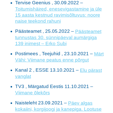
Tervise Geenius , 30.09.2022 –
Toitumishäired, enesevigastamine ja üle
15 aasta kestnud ravimisõltuvus: noore
naise teekond rahuni
Päästeamet , 25.05.2022 –
Päästeamet
tunnustas 30. sünnipäeval aumärgiga
139 inimest – Erko Subi
Postimees , Teejuhid , 23.10.2021 –
Märt
Vähi: Viimane peatus enne põrgut
Kanal 2 , ESSE 13.10.2021 –
Elu pärast
vanglat
TV3 , Märgatud Eestis 11.10.2021 –
Viimane õlekõrs
Naisteleht 23.09.2021 –
Päev algas
kokaiini, korgijoogi ja kanepiga. Lootuse