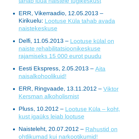
tahab luua naistele tugikeskust
ERR, Vikerraadio, 12.05.2013 –
Kirikuelu:
Lootuse Küla tahab avada
naistekeskuse
Delfi, 11.05.2013 –
Lootuse külal on
naiste rehabilitatsioonikeskuse
rajamiseks 15 000 eurot puudu
Eesti Ekspress, 2.05.2013 –
Aita
naisalkohoolikuid!
ERR, Ringvaade, 13.11.2012 –
Viktor
Kersman alkoholismist
Pluss, 10.2012 –
Lootuse Küla – koht,
kust igaüks leiab lootuse
Naisteleht, 20.07.2012 –
Rahustid on
ohtlikumad kui narkootikumid!