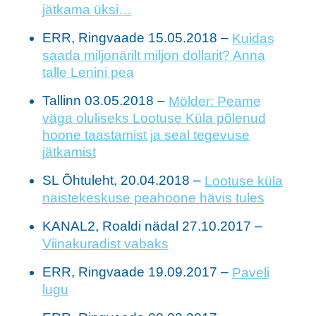
jätkama üksi…
ERR, Ringvaade 15.05.2018 –
Kuidas
saada miljonärilt miljon dollarit? Anna
talle Lenini pea
Tallinn 03.05.2018 –
Mölder: Peame
väga oluliseks Lootuse Küla põlenud
hoone taastamist ja seal tegevuse
jätkamist
SL Õhtuleht, 20.04.2018 –
Lootuse küla
naistekeskuse peahoone hävis tules
KANAL2, Roaldi nädal 27.10.2017 –
Viinakuradist vabaks
ERR, Ringvaade 19.09.2017 –
Paveli
lugu