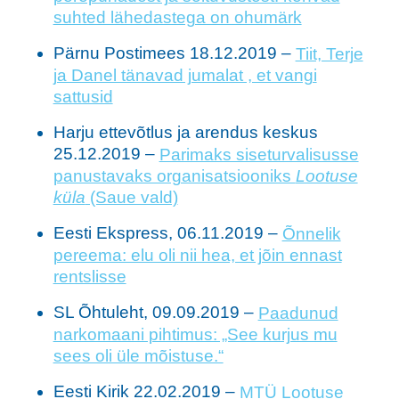
suhted lähedastega on ohumärk
Pärnu Postimees 18.12.2019 –
Tiit, Terje
ja Danel tänavad jumalat , et vangi
sattusid
Harju ettevõtlus ja arendus keskus
25.12.2019 –
Parimaks siseturvalisusse
panustavaks organisatsiooniks
Lootuse
küla
(Saue vald)
Eesti Ekspress, 06.11.2019 –
Õnnelik
pereema: elu oli nii hea, et jõin ennast
rentslisse
SL Õhtuleht, 09.09.2019 –
Paadunud
narkomaani pihtimus: „See kurjus mu
sees oli üle mõistuse.“
Eesti Kirik 22.02.2019 –
MTÜ Lootuse