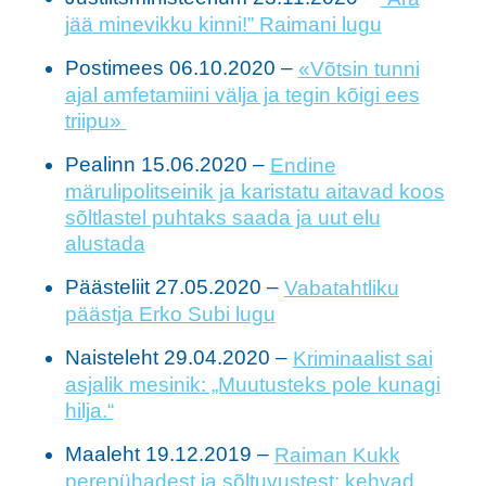
jää minevikku kinni!” Raimani lugu
Postimees 06.10.2020 –
«Võtsin tunni
ajal amfetamiini välja ja tegin kõigi ees
triipu»
Pealinn 15.06.2020 –
Endine
märulipolitseinik ja karistatu aitavad koos
sõltlastel puhtaks saada ja uut elu
alustada
Päästeliit 27.05.2020 –
Vabatahtliku
päästja Erko Subi lugu
Naisteleht 29.04.2020 –
Kriminaalist sai
asjalik mesinik: „Muutusteks pole kunagi
hilja.“
Maaleht 19.12.2019 –
Raiman Kukk
perepühadest ja sõltuvustest: kehvad