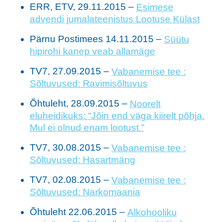
ERR, ETV, 29.11.2015 –
Esimese
advendi jumalateenistus Lootuse Külast
Pärnu Postimees 14.11.2015 –
Süütu
hipirohi kanep veab allamäge
TV7, 27.09.2015 –
Vabanemise tee :
Sõltuvused: Ravimisõltuvus
Õhtuleht, 28.09.2015 –
N
oorelt
eluheidikuks: “Jõin end väga kiirelt põhja.
Mul ei olnud enam lootust.”
TV7, 30.08.2015 –
Vabanemise tee :
Sõltuvused: Hasartmäng
TV7, 02.08.2015 –
Vabanemise tee :
Sõltuvused: Narkomaania
Õhtuleht 22.06.2015 –
Alkohooliku