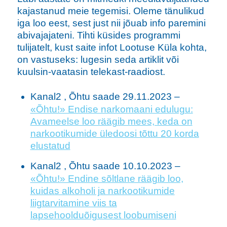
kajastanud meie tegemisi. Oleme tänulikud
iga loo eest, sest just nii jõuab info paremini
abivajajateni. Tihti küsides programmi
tulijatelt, kust saite infot Lootuse Küla kohta,
on vastuseks: lugesin seda artiklit või
kuulsin-vaatasin telekast-raadiost.
Kanal2 , Õhtu saade 29.11.2023 –
«Õhtu!» Endise narkomaani edulugu:
Avameelse loo räägib mees, keda on
narkootikumide üledoosi tõttu 20 korda
elustatud
Kanal2 , Õhtu saade 10.10.2023 –
«Õhtu!» Endine sõltlane räägib loo,
kuidas alkoholi ja narkootikumide
liigtarvitamine viis ta
lapsehoolduõigusest loobumiseni