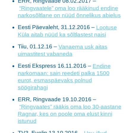
ERR, Ringvaade 08.02.2017 –
“Ringvaatele” oma loo rääkinud endine
narkosõltlane on nüüd õnnelikus abielus
Eesti Päevaleht, 31.12.2016 –
Lootuse
Küla aitab nüüd ka sõltlastest naisi
Tiiu, 01.12.16 –
Vanaema usk aitas
uimastitest vabaneda
Eesti Ekspress 16.11.2016 –
Endine
narkomaan: sain reedeti palka 1500
eurot, esmaspäevaks polnud
söögirahagi
ERR, Ringvaade 19.10.2016 –
“Ringvaates” rääkis oma loo 30-aastane
Ragnar, kes on poole oma elust kinni
istunud
TV3, Evelin 13.10.2016 –
Usu jõud