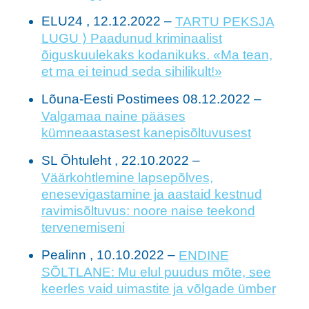
ELU24 , 12.12.2022 –
TARTU PEKSJA
LUGU ⟩ Paadunud kriminaalist
õiguskuulekaks kodanikuks. «Ma tean,
et ma ei teinud seda sihilikult!»
Lõuna-Eesti Postimees 08.12.2022 –
Valgamaa naine pääses
kümneaastasest kanepisõltuvusest
SL Õhtuleht , 22.10.2022 –
Väärkohtlemine lapsepõlves,
enesevigastamine ja aastaid kestnud
ravimisõltuvus: noore naise teekond
tervenemiseni
Pealinn , 10.10.2022 –
ENDINE
SÕLTLANE: Mu elul puudus mõte, see
keerles vaid uimastite ja võlgade ümber