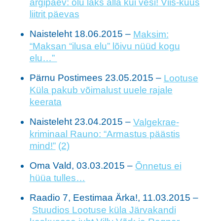
argipäev: õlu läks alla kui vesi! Viis-kuus
liitrit päevas
Naisteleht 18.06.2015 –
Maksim:
“Maksan “ilusa elu” lõivu nüüd kogu
elu…”
Pärnu Postimees 23.05.2015 –
Lootuse
Küla pakub võimalust uuele rajale
keerata
Naisteleht 23.04.2015 –
Valgekrae-
kriminaal Rauno: “Armastus päästis
mind!”
(2)
Oma Vald, 03.03.2015 –
Õnnetus ei
hüüa tulles…
Raadio 7, Eestimaa Ärka!, 11.03.2015 –
Stuudios Lootuse küla Järvakandi