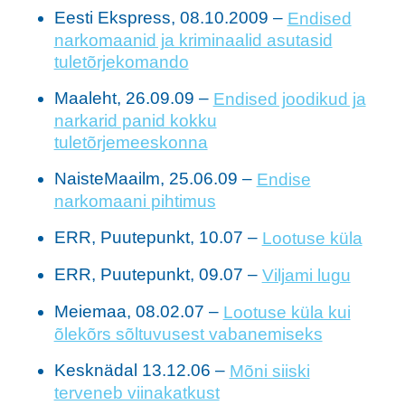
Eesti Ekspress, 08.10.2009 –
Endised
narkomaanid ja kriminaalid asutasid
tuletõrjekomando
Maaleht, 26.09.09 –
Endised joodikud ja
narkarid panid kokku
tuletõrjemeeskonna
NaisteMaailm, 25.06.09 –
Endise
narkomaani pihtimus
ERR, Puutepunkt, 10.07 –
Lootuse küla
ERR, Puutepunkt, 09.07 –
Viljami lugu
Meiemaa, 08.02.07 –
Lootuse küla kui
õlekõrs sõltuvusest vabanemiseks
Kesknädal 13.12.06 –
Mõni siiski
terveneb viinakatkust