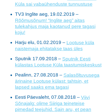
Küla sai vabaühenduste tunnustuse
TV3 Inglite aeg, 19.02.2019 –
Rõõmusõnum! “Inglite aeg” aitas
tulekahjus maja kaotanud pere tagasi
koju!
Harju elu, 01.02.2019 –
Lootuse küla
naistemaja ehitatakse taas üles
Sputnik 17.09.2018 –
Sputnik Eesti
külastas Lootuse Küla taastumiskeskust
Pealinn, 27.08.2018 –
Salasõltuvusega
ärinaine Lootuse külast: tahtsin, et
lapsed saaks ema tagasi
Eesti Päevaleht, 07.08.2018 –
Viivi
Sõnajalg: olime Siiriga teineteise
pimedad teejuhid. Sain aru, et pean