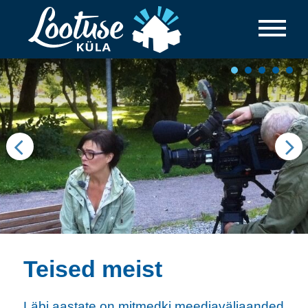
Teised meist
Läbi aastate on mitmedki meediaväljaanded