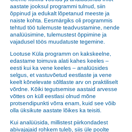
aastate jooksul programmi tulnud, siin
õppinud ja edukalt lõpetanud meeste ja
naiste kohta. Eesmärgiks oli programmis
tehtud töö tulemuste teadvustamine, nende
analüüsimine, tulemustest õppimine ja
vajadusel töös muudatuste tegemine.
Lootuse Küla programm on kakskeelne,
edastame toimuva alati kahes keeles –
eesti kui ka vene keeles – analüüsides
selgus, et vastuvõetud eestlaste ja vene
keelt kõnelevate sõltlaste arv on praktiliselt
võrdne. Kõiki tegutsemise aastaid arvesse
võttes on küll eestlasi olnud mõne
protsendipunkti võrra enam, kuid see võib
olla üksikute aastate lõikes ka teisiti.
Kui analüüsida, millistest piirkondadest
abivajajaid rohkem tuleb, siis üle poolte