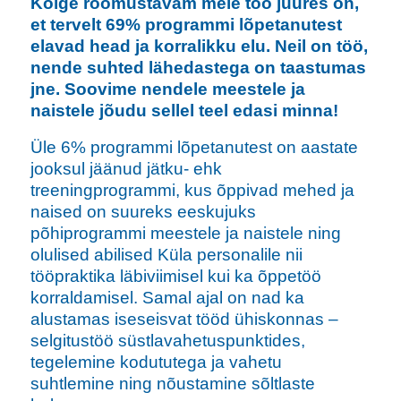
Kõige rõõmustavam meie töö juures on,
et tervelt 69% programmi lõpetanutest
elavad head ja korralikku elu. Neil on töö,
nende suhted lähedastega on taastumas
jne. Soovime nendele meestele ja
naistele jõudu sellel teel edasi minna!
Üle 6% programmi lõpetanutest on aastate
jooksul jäänud jätku- ehk
treeningprogrammi, kus õppivad mehed ja
naised on suureks eeskujuks
põhiprogrammi meestele ja naistele ning
olulised abilised Küla personalile nii
tööpraktika läbiviimisel kui ka õppetöö
korraldamisel. Samal ajal on nad ka
alustamas iseseisvat tööd ühiskonnas –
selgitustöö süstlavahetuspunktides,
tegelemine kodututega ja vahetu
suhtlemine ning nõustamine sõltlaste