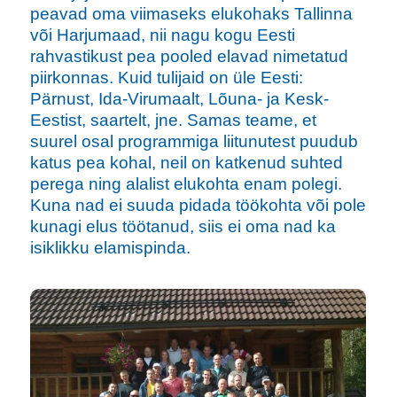
peavad oma viimaseks elukohaks Tallinna
või Harjumaad, nii nagu kogu Eesti
rahvastikust pea pooled elavad nimetatud
piirkonnas. Kuid tulijaid on üle Eesti:
Pärnust, Ida-Virumaalt, Lõuna- ja Kesk-
Eestist, saartelt, jne. Samas teame, et
suurel osal programmiga liitunutest puudub
katus pea kohal, neil on katkenud suhted
perega ning alalist elukohta enam polegi.
Kuna nad ei suuda pidada töökohta või pole
kunagi elus töötanud, siis ei oma nad ka
isiklikku elamispinda.