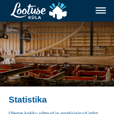
Statistika
Oleme kokku võtnud ja analüüsinud infot