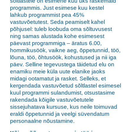
sõltlastele on esimene kuu üks raskemaid
programmis. Just esimese kuu kestel
lahkub programmist pea 45%
vastuvõetutest. Seda peamiselt kahel
põhjusel: tuleb loobuda oma sõltuvusest
ning samas alustada kohe esimesest
päevast programmiga – äratus 6.00,
hommikusöök, vaikne aeg, õppetunnid, töö,
lõuna, töö, õhtusöök, kohustused ja nii iga
päev. Selline tegevustega täidetud elu on
enamiku meie küla uute elanike jaoks
midagi ootamatut ja rasket. Selleks, et
kergendada vastuvõetud sõltlastel esimesel
kuul programmi sulandumist, otsustasime
rakendada kõigile vastuvõetutele
sissejuhatava kursuse, kus neile toimuvad
eraldi õppetunnid ja veelgi süvendatum
personaalne nõustamine.