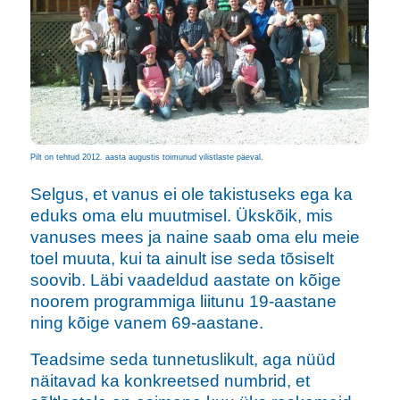
Pilt on tehtud 2012. aasta augustis toimunud vilistlaste päeval.
Selgus, et vanus ei ole takistuseks ega ka
eduks oma elu muutmisel. Ükskõik, mis
vanuses mees ja naine saab oma elu meie
toel muuta, kui ta ainult ise seda tõsiselt
soovib. Läbi vaadeldud aastate on kõige
noorem programmiga liitunu 19-aastane
ning kõige vanem 69-aastane.
Teadsime seda tunnetuslikult, aga nüüd
näitavad ka konkreetsed numbrid, et