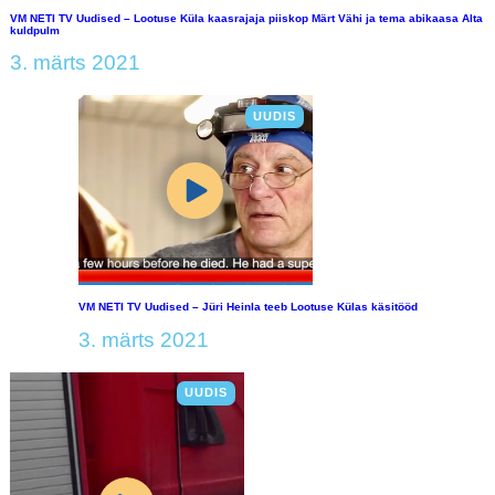
VM NETI TV Uudised – Lootuse Küla kaasrajaja piiskop Märt Vähi ja tema abikaasa Alta
kuldpulm
3. märts 2021
UUDIS
VM NETI TV Uudised – Jüri Heinla teeb Lootuse Külas käsitööd
3. märts 2021
UUDIS