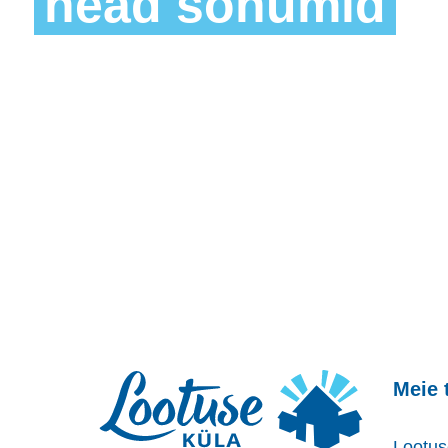
head sõnumid
Meie 
Lootus