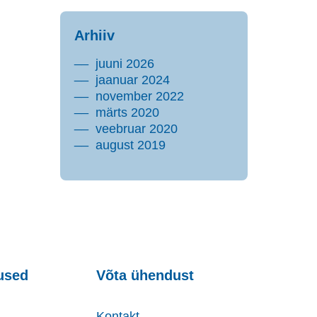
Arhiiv
juuni 2026
jaanuar 2024
november 2022
märts 2020
veebruar 2020
august 2019
used
Võta ühendust
Kontakt