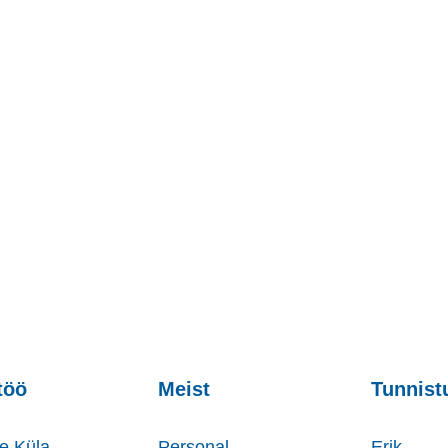
töö
Meist
Tunnist
e Küla
Personal
Erik