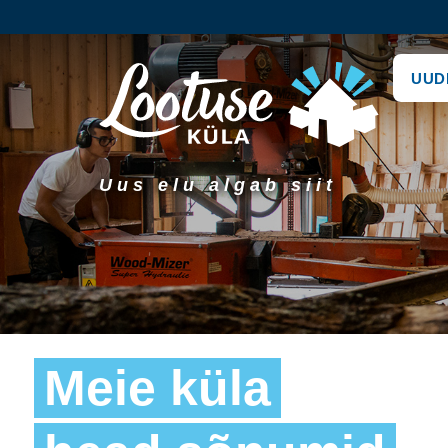
UUD
Uus elu algab siit
Meie küla