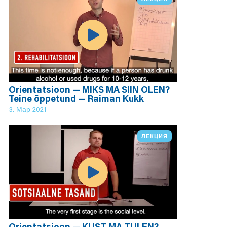
Orientatsioon — MIKS MA SIIN OLEN?
Teine õppetund — Raiman Kukk
3. Мар 2021
ЛЕКЦИЯ
Orientatsioon — KUST MA TULEN?