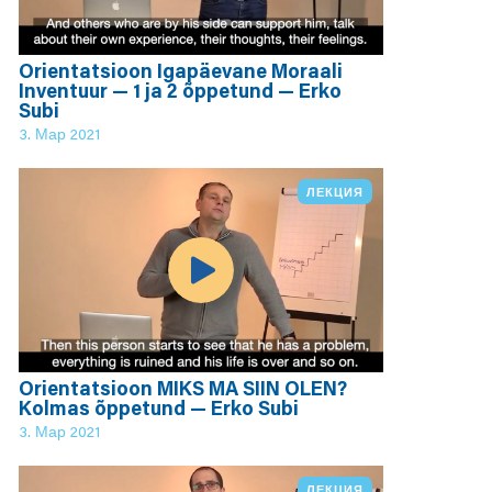
Orientatsioon Igapäevane Moraali
Inventuur — 1 ja 2 õppetund — Erko
Subi
3. Мар 2021
ЛЕКЦИЯ
Orientatsioon MIKS MA SIIN OLEN?
Kolmas õppetund — Erko Subi
3. Мар 2021
ЛЕКЦИЯ