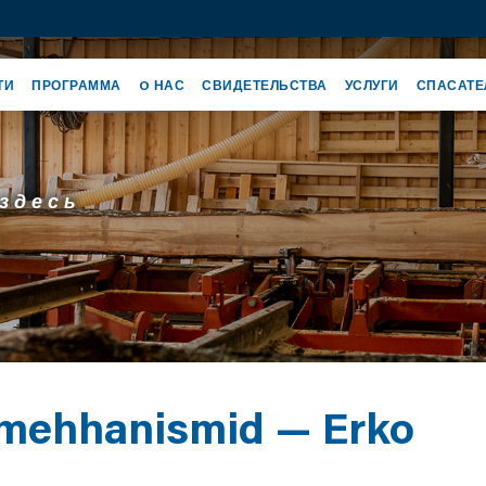
ТИ
ПРОГРАММА
O НАС
СВИДЕТЕЛЬСТВА
УСЛУГИ
СПАСАТЕ
здесь
mehhanismid — Erko