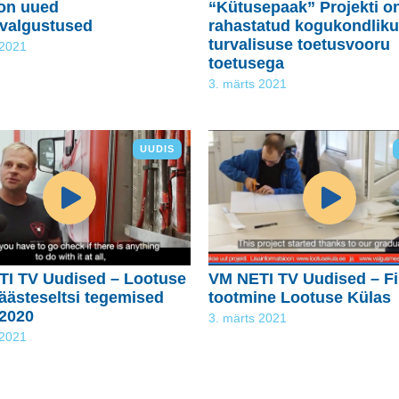
on uued
“Kütusepaak” Projekti o
valgustused
rahastatud kogukondliku
turvalisuse toetusvooru
 2021
toetusega
3. märts 2021
UUDIS
I TV Uudised – Lootuse
VM NETI TV Uudised – Fil
äästeseltsi tegemised
tootmine Lootuse Külas
 2020
3. märts 2021
 2021