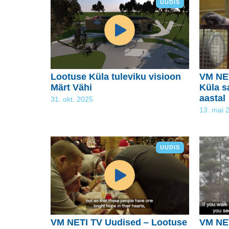
UUDIS
Lootuse Küla tuleviku visioon
VM NET
Märt Vähi
Küla s
aastal
31. okt. 2025
13. mai 
UUDIS
VM NETI TV Uudised – Lootuse
VM NET