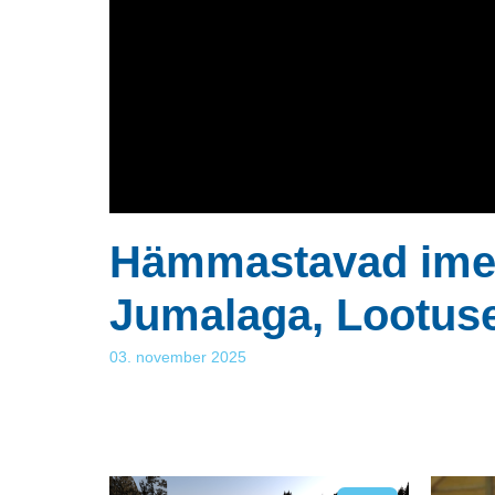
Hämmastavad imelo
Jumalaga, Lootuse 
03. november 2025