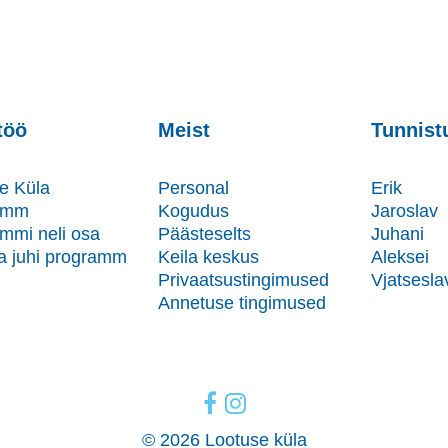
töö
Meist
Tunnist
e Küla
Personal
Erik
amm
Kogudus
Jaroslav
mmi neli osa
Päästeselts
Juhani
a juhi programm
Keila keskus
Aleksei
d
Privaatsustingimused
Vjatsesla
Annetuse tingimused
© 2026 Lootuse küla