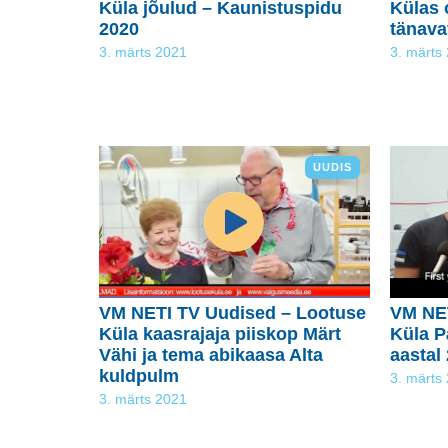
Küla jõulud – Kaunistuspidu
Külas 
2020
tänava
3. märts 2021
3. märts
UUDIS
VM NETI TV Uudised – Lootuse
VM NET
Küla kaasrajaja piiskop Märt
Küla P
Vähi ja tema abikaasa Alta
aastal
kuldpulm
3. märts
3. märts 2021