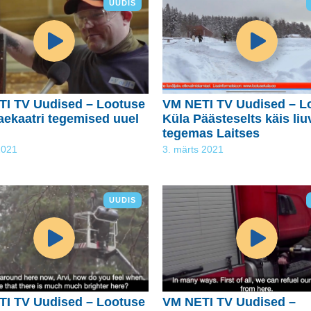
UUDIS
I TV Uudised – Lootuse
VM NETI TV Uudised – L
aekaatri tegemised uuel
Küla Päästeselts käis liu
tegemas Laitses
2021
3. märts 2021
UUDIS
I TV Uudised – Lootuse
VM NETI TV Uudised –