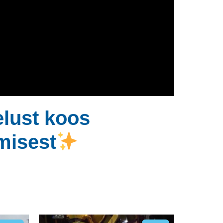
lust koos
misest