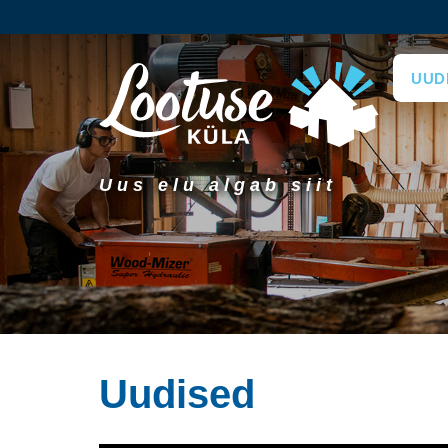
UUD
Uus elu algab siit
Uudised