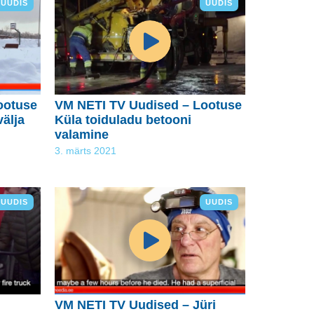
UUDIS
UUDIS
ootuse
VM NETI TV Uudised – Lootuse
välja
Küla toiduladu betooni
valamine
3. märts 2021
UUDIS
UUDIS
VM NETI TV Uudised – Jüri