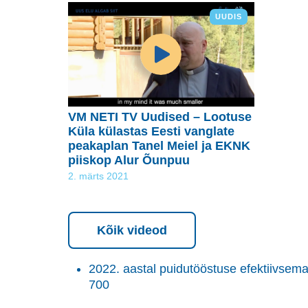
UUDIS
VM NETI TV Uudised – Lootuse
Küla külastas Eesti vanglate
peakaplan Tanel Meiel ja EKNK
piiskop Alur Õunpuu
2. märts 2021
Kõik videod
2022. aastal puidutööstuse efektiivse
700