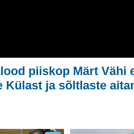
od piiskop Märt Vähi e
Külast ja sõltlaste aita