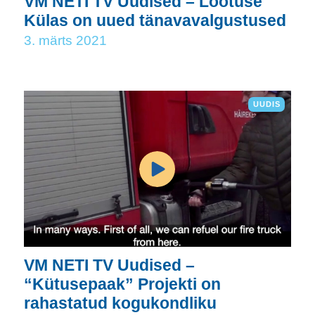
VM NETI TV Uudised – Lootuse
Külas on uued tänavavalgustused
3. märts 2021
UUDIS
VM NETI TV Uudised –
“Kütusepaak” Projekti on
rahastatud kogukondliku