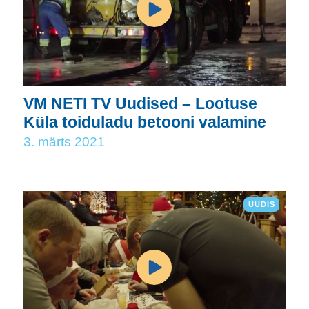
VM NETI TV Uudised – Lootuse
Küla toiduladu betooni valamine
3. märts 2021
UUDIS