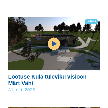
UUDIS
Lootuse Küla tuleviku visioon
Märt Vähi
31. okt. 2025