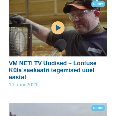
UUDIS
VM NETI TV Uudised – Lootuse
Küla saekaatri tegemised uuel
aastal
13. mai 2021
UUDIS