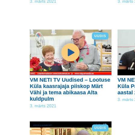
3. märts 2021
3. märts
UUDIS
VM NETI TV Uudised – Lootuse
VM NET
Küla kaasrajaja piiskop Märt
Küla P
Vähi ja tema abikaasa Alta
aastal
kuldpulm
3. märts
3. märts 2021
UUDIS