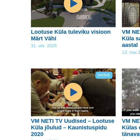
Lootuse Küla tuleviku visioon
VM NET
Märt Vähi
Küla s
aastal
31. okt. 2025
13. mai 
UUDIS
VM NETI TV Uudised – Lootuse
VM NET
Küla jõulud – Kaunistuspidu
Külas 
2020
tänava