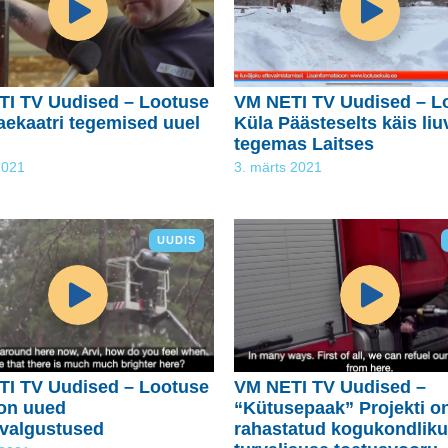
I TV Uudised – Lootuse
VM NETI TV Uudised – L
aekaatri tegemised uuel
Küla Päästeselts käis liu
tegemas Laitses
2021
3. märts 2021
UUDIS
I TV Uudised – Lootuse
VM NETI TV Uudised –
on uued
“Kütusepaak” Projekti o
valgustused
rahastatud kogukondliku