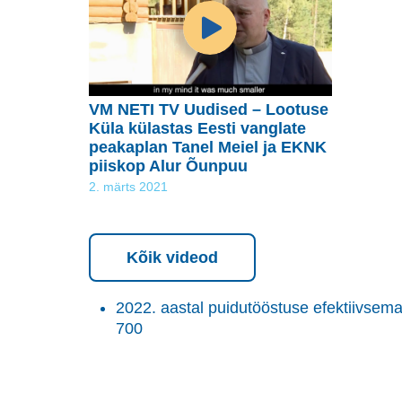
VM NETI TV Uudised – Lootuse
Küla külastas Eesti vanglate
peakaplan Tanel Meiel ja EKNK
piiskop Alur Õunpuu
2. märts 2021
Kõik videod
2022. aastal puidutööstuse efektiivse
700