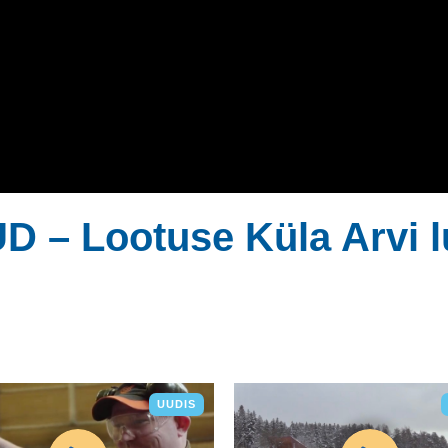
– Lootuse Küla Arvi l
UUDIS