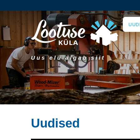
UUD
Uus elu algab siit
Uudised