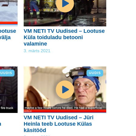
ootuse
VM NETI TV Uudised – Lootuse
välja
Küla toiduladu betooni
valamine
3. märts 2021
UUDIS
UUDIS
VM NETI TV Uudised – Jüri
n
Heinla teeb Lootuse Külas
käsitööd