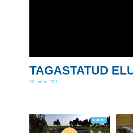
TAGASTATUD ELUD 
02. märts 2021
UUDIS