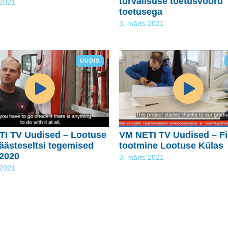
turvalisuse toetusvooru
 2021
toetusega
3. märts 2021
UUDIS
I TV Uudised – Lootuse
VM NETI TV Uudised – Fil
äästeseltsi tegemised
tootmine Lootuse Külas
 2020
3. märts 2021
 2021