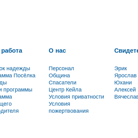
 работа
О нас
Свидет
ок надежды
Персонал
Эрик
амма Посёлка
Община
Ярослав
ды
Спасатели
Юхани
ти программы
Центр Кейла
Алексей
амма
Условия приватности
Вячесла
щего
Условия
одителя
пожертвования