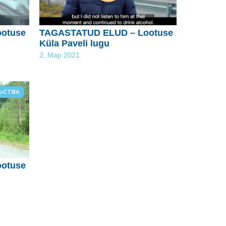
otuse
TAGASTATUD ELUD – Lootuse
Küla Paveli lugu
2. Мар 2021
ЬСТВА
otuse