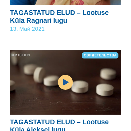
TAGASTATUD ELUD – Lootuse
Küla Ragnari lugu
13. Май 2021
СВИДЕТЕЛЬСТВА
TAGASTATUD ELUD – Lootuse
Küla Aleksei lugu