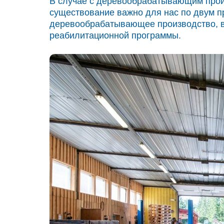
В случае с деревообрабатывающим прои
существование важно для нас по двум пр
деревообрабатывающее производство, в
реабилитационной программы.