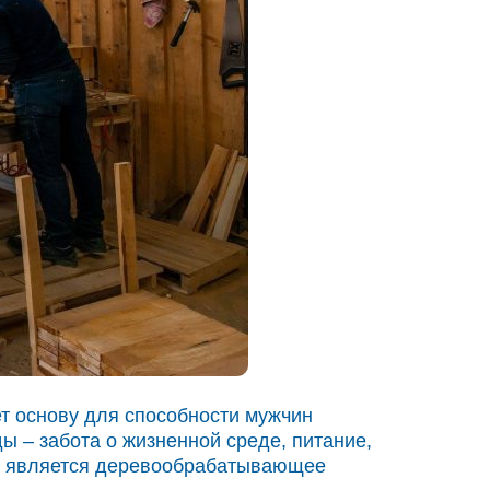
т основу для способности мужчин
 – забота о жизненной среде, питание,
 же является деревообрабатывающее