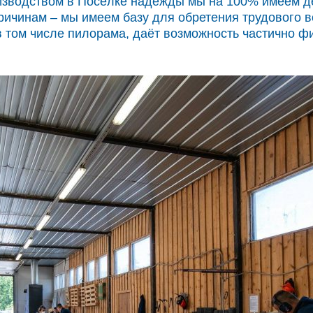
зводством в Посёлке надежды мы на 100% имеем де
ичинам – мы имеем базу для обретения трудового в
 том числе пилорама, даёт возможность частично 